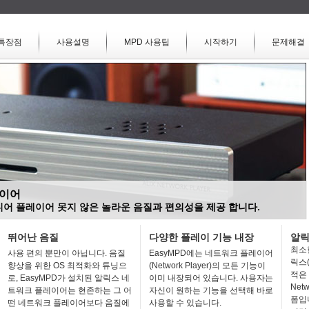
특장점
사용설명
MPD 사용팁
시작하기
문제해결
레이어
디어 플레이어 못지 않은 놀라운 음질과 편의성을 제공 합니다.
뛰어난 음질
다양한 플레이 기능 내장
알릭스
최소
사용 편의 뿐만이 아닙니다. 음질
EasyMPD에는 네트워크 플레이어
릭스
향상을 위한 OS 최적화와 튜닝으
(Network Player)의 모든 기능이
적은 
로, EasyMPD가 설치된 알릭스 네
이미 내장되어 있습니다. 사용자는
Net
트워크 플레이어는 현존하는 그 어
자신이 원하는 기능을 선택해 바로
폼입
떤 네트워크 플레이어보다 음질에
사용할 수 있습니다.