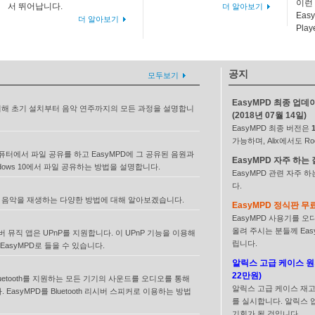
이런
서 뛰어납니다.
더 알아보기
Eas
더 알아보기
Pla
공지
모두보기
EasyMPD 최종 업데이
 위해 초기 설치부터 음악 연주까지의 모든 과정을 설명합니
(2018년 07월 14일)
EasyMPD 최종 버전은
1
가능하며, Alix에서도 Ro
컴퓨터에서 파일 공유를 하고 EasyMPD에 그 공유된 음원과
EasyMPD 자주 하는
dows 10에서 파일 공유하는 방법을 설명합니다.
EasyMPD 관련 자주 
다.
해 음악을 재생하는 다양한 방법에 대해 알아보겠습니다.
EasyMPD 정식판 무료
EasyMPD 사용기를 
올려 주시는 분들께 Ea
뮤직 앱은 UPnP를 지원합니다. 이 UPnP 기능을 이용해
립니다.
asyMPD로 들을 수 있습니다.
알릭스 고급 케이스 원가
22만원)
Bluetooth를 지원하는 모든 기기의 사운드를 오디오를 통해
알릭스 고급 케이스 재고
EasyMPD를 Bluetooth 리시버 스피커로 이용하는 방법
를 실시합니다. 알릭스
기회가 될 것입니다.