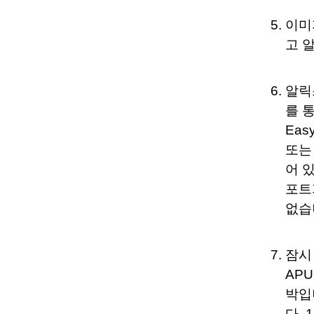
이미
고 
알릭
를 
Ea
또는
어 
포트
없습
잠시
AP
박입니
다.