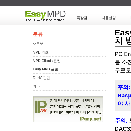
특장점
사용설명
Ea
분류
치 
모두보기
MPD 기초
PC E
MPD Clients 관련
를 소
Easy MPD 관련
무료로
DLNA 관련
기타
주의:
Ras
야 
주의:
DAC32