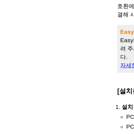
호환에
결해 
Eas
Eas
려 주
다.
자세
[설치
설치
PC
PC