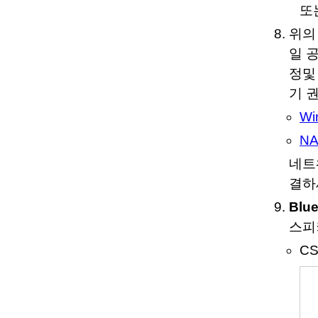
또는
위의
일 
정및
기 
W
N
네트
결하
Blu
스피
CS