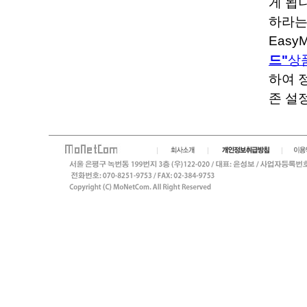
게 됩니
하라는
Eas
드"
상
하여 
존 설