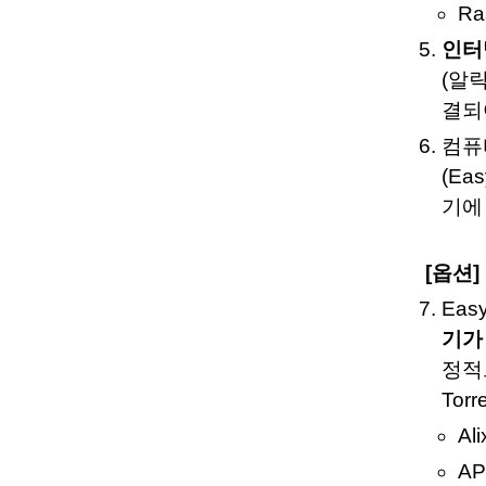
Ra
인터
(알
결되
컴퓨
(E
기에
[옵션
Ea
기가
정적으
Tor
Al
AP