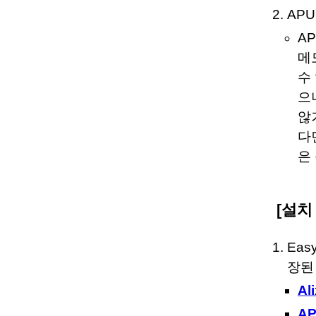
APU
A
메
수
으
않
다
은
[설치
Ea
장된
A
A