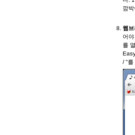
깜박
웹브
어야
를 
Eas
/ "