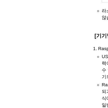
라
않
[기기
Rasp
U
력
수
기
Ra
되
식
일