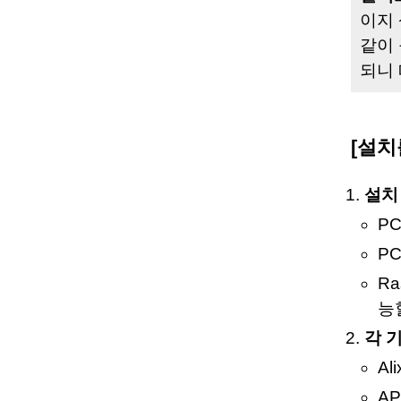
이지
같이 
되니
[설치
설치
PC
PC
Ra
능
각 
Al
AP