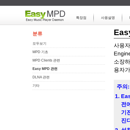
특장점
사용설명
Ea
분류
모두보기
사용자
MPD 기초
Engi
MPD Clients 관련
소장하
Easy MPD 관련
용자가
DLNA 관련
기타
주의:
Ea
전에
기전
진