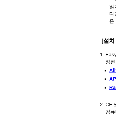
않
다
은
[설치
Ea
장된
A
A
Ra
CF
컴퓨