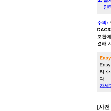
설치
인
주의:
DAC32
호환에
결해 
Eas
Eas
려 주
다.
자세
[사전