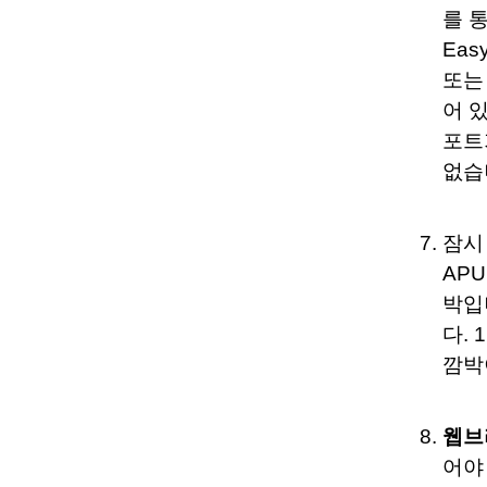
를 
Ea
또는
어 
포트
없습
잠시
AP
박입니
다.
깜박
웹브
어야