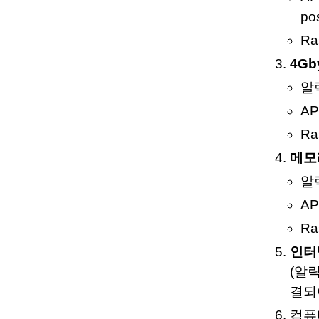
pos
Ra
4Gb
알
A
Ra
메모
알
A
Ra
인터
(알
결되
컴퓨