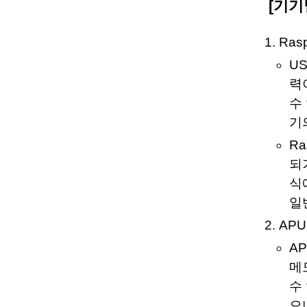
[기기
Rasp
U
력
수
기
Ra
되
식
일
APU
A
메
수
으