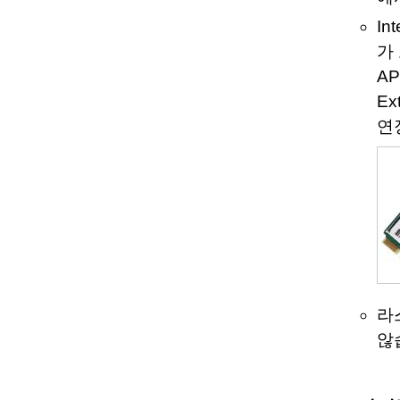
In
가
AP
Ex
연장
라
않