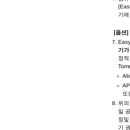
(E
기에
[옵션
Ea
기가
정적으
Tor
Al
AP
또는
위의
일 
정및
기 