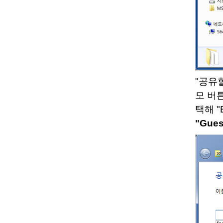
"공유
모 버
택해 "
"Gues