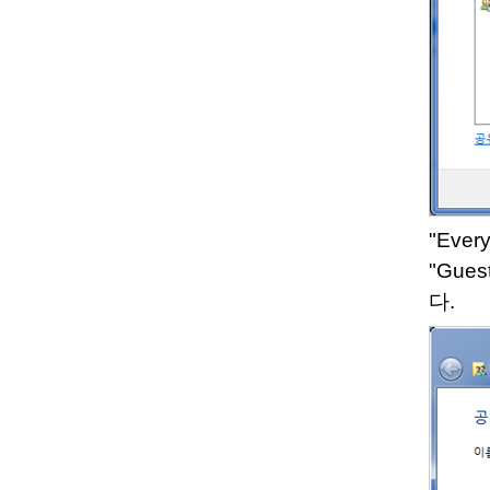
"Eve
"Gue
다.