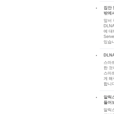
집안 
밖에서
앞서 
DLN
에 대
Ser
있습니
DLN
스마트
한 것이
스마트
게 해
합니다
알릭스
들어보
알릭스