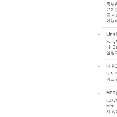
풍부한
료이긴
를 사
이용해
Linn
Eas
다. 
설정과
내 P
UPn
워크 
MPD
Eas
Med
지 않