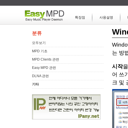
특장점
사용설명
Wi
분류
모두보기
Win
MPD 기초
는 방
MPD Clients 관련
시작
을
Easy MPD 관련
어 쓰
DLNA 관련
크 및
기타