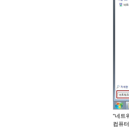
"네트
컴퓨터